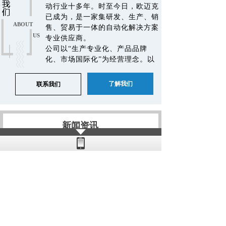
动行业十多年。时至今日，欧迈克
已成为，是一家集研发、生产、销
ABOUT
售、贸易于一体的自动化解决方案
US
专业供应商。
公司以“生产专业化、产品品牌
化、市场国际化”为经营理念。以
客户需求、行业标向、高新技术为
向导，以直线传动产品为主导，以
了解我们
联系我们
自有品牌“OMK”为聚点，形成了品
牌效应、技术优越的高新技术企业
格局。
.........
+MORE
新闻资讯
NEWS
质量保证 服务至上 高效优质 精益求精
步进电机应用在包装行业中案例解析
2021-06-22
线性模组为包装行业带来新发展机遇
2021-06-22
行星减速机未来发展趋势
2020-03-28
线性模组主要应用在哪些行业？
2021-06-22
直线导轨在汽车制造业的实力体现
2020-09-05