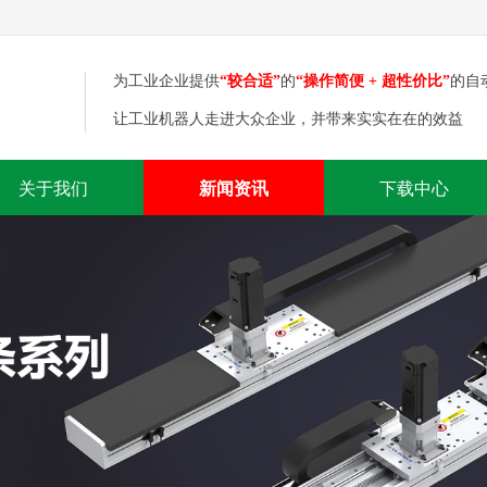
为工业企业提供
“较合适”
的
“操作简便
+ 超性价比”
的自
让工业机器人走进大众企业，并带来实实在在的效益
关于我们
新闻资讯
下载中心
诚
精
信至上
满意为宗旨 不断达到国际标准 领先行业水平